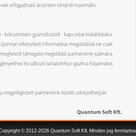
inek elfogadható árszinten történő maximális
 kölcsönösen gyümölcsöző - kapcsolat kialakítására
újonnan elkészített informatikai megoldások ne csak
ak megfelelő támogató megoldást partnereink számára,
igényekhez és változó tartalomhoz igazítva folyamatos
a megelégedett partnereink között üdvözölhetjük!
Quantum Soft Kft.
Copyright © 2012-2026 Quantum Soft Kft. Minden jog fenntartva