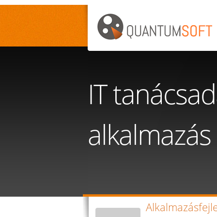
Ugrás a tartalomra
IT tanácsad
alkalmazás 
Alkalmazásfejl