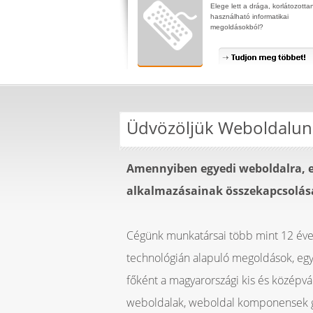
Elege lett a drága, korlátozotta
használható informatikai
megoldásokból?
Üdvözöljük Weboldalun
Amennyiben egyedi weboldalra, e
alkalmazásainak összekapcsolásár
Cégünk munkatársai több mint 12 éves
technológián alapuló megoldások, egy
főként a magyarországi kis és középv
weboldalak, weboldal komponensek gy