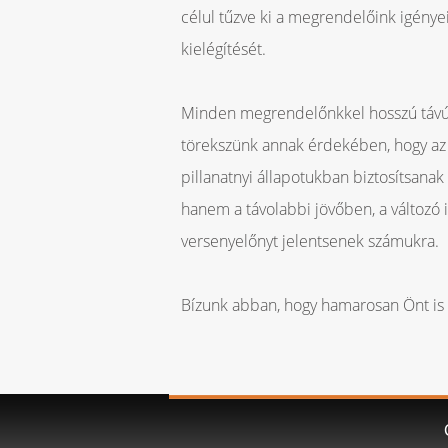
célul tűzve ki a megrendelőink igénye
kielégítését.
Minden megrendelőnkkel hosszú távú -
törekszünk annak érdekében, hogy az 
pillanatnyi állapotukban biztosítsan
hanem a távolabbi jövőben, a változó 
versenyelőnyt jelentsenek számukra.
Bízunk abban, hogy hamarosan Önt is 